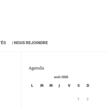
TÉS
| NOUS REJOINDRE
Agenda
août 2026
L
M
M
J
V
S
D
1
2