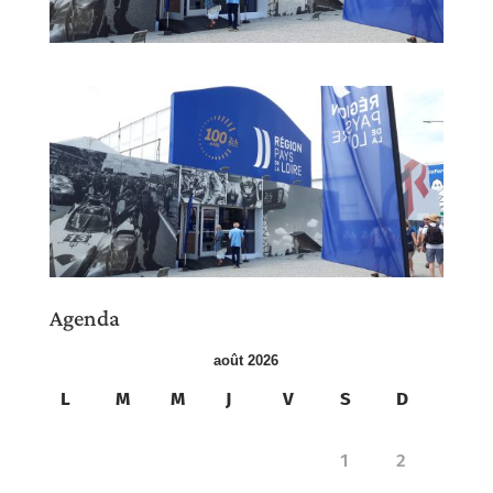
Agenda
août 2026
L
M
M
J
V
S
D
1
2