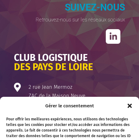
SUIVEZ-NOUS
Retrouvez-nous sur les réseaux sociaux
CLUB LOGISTIQUE
DES PAYS DE LOIRE

2 rue Jean Mermoz
ZAC de la Maison Neuve
44980 Sainte-Luce-sur-Loire
Gérer le consentement

06 81 70 79 55 (secrétariat)
Pour offrir les meilleures expériences, nous utilisons des technologies
ou
06 30 64 23 89 (François Barbé -
telles que les cookies pour stocker et/ou accéder aux informations des
appareils. Le fait de consentir à ces technologies nous permettra de
Secrétaire élu)
traiter des données telles que le comportement de navigation ou les ID